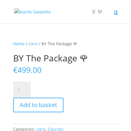
Home
/
corsi
/ BY The Package 🌹
BY The Package 🌹
€
499.00
BY
The
Package
Add to basket
🌹
quantity
Categories:
corsi
,
Courses