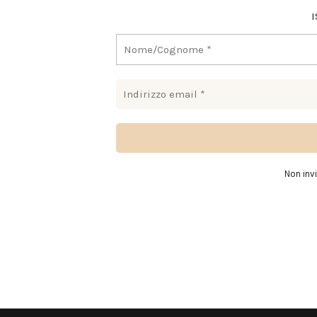
I
Non inv