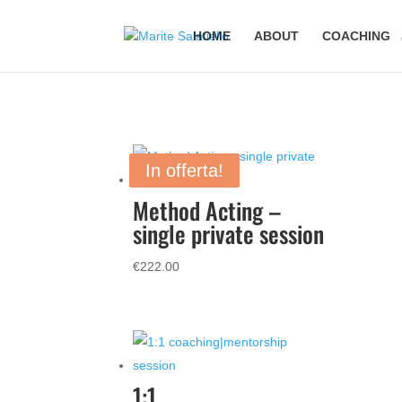
HOME
ABOUT
COACHING
In offerta!
In offerta!
Method Acting –
single private session
€
222.00
1:1