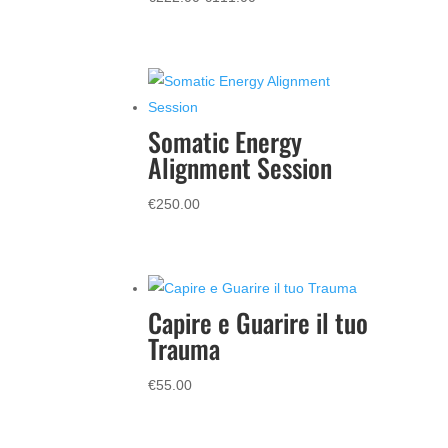
prezzo
prezzo
originale
attuale
era:
è:
€222.00.
€111.00.
Somatic Energy
Alignment Session
€
250.00
Capire e Guarire il tuo
Trauma
€
55.00