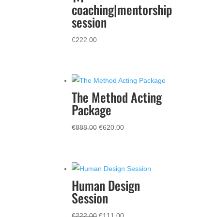
coaching|mentorship
session
€
222.00
The Method Acting
Package
Il
Il
€
888.00
€
620.00
prezzo
prezzo
originale
attuale
era:
è:
€888.00.
€620.00.
Human Design
Session
Il
Il
€
222.00
€
111.00