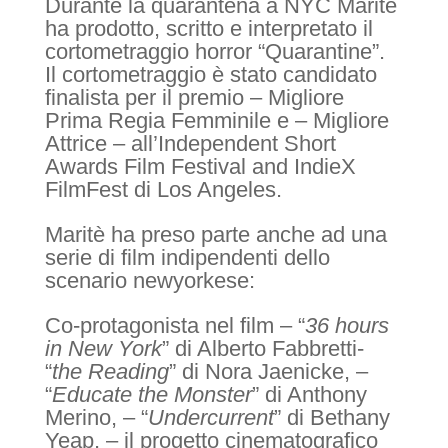
Durante la quarantena a NYC Maritè
ha prodotto, scritto e interpretato il
cortometraggio horror “Quarantine”.
Il cortometraggio è stato candidato
finalista per il premio – Migliore
Prima Regia Femminile e – Migliore
Attrice – all’Independent Short
Awards Film Festival and IndieX
FilmFest di Los Angeles.
Maritè ha preso parte anche ad una
serie di film indipendenti dello
scenario newyorkese:
Co-protagonista nel film – “
36 hours
in New York
” di Alberto Fabbretti-
“
the Reading
” di Nora Jaenicke, –
“
Educate the Monster
” di Anthony
Merino, – “
Undercurrent
” di Bethany
Yeap, – il progetto cinematografico