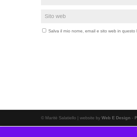
Salva il mio nome, email e sito web in quest
© Maritè Salatiello | website by
Web E Design
-
P