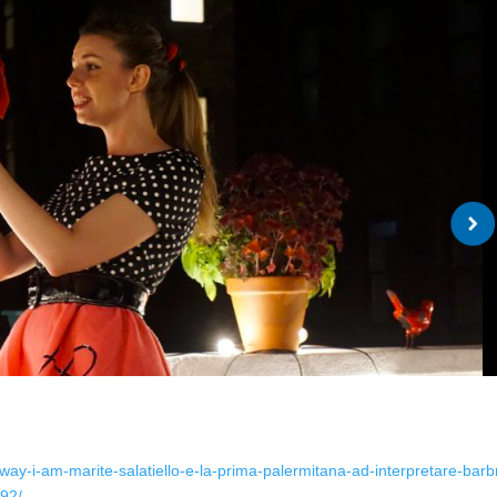
e-way-i-am-marite-salatiello-e-la-prima-palermitana-ad-interpretare-barb
92/