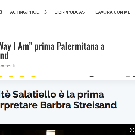
ACTING/PROD.
LIBRI/PODCAST
LAVORA CON ME
Way I Am” prima Palermitana a
and
ommenti