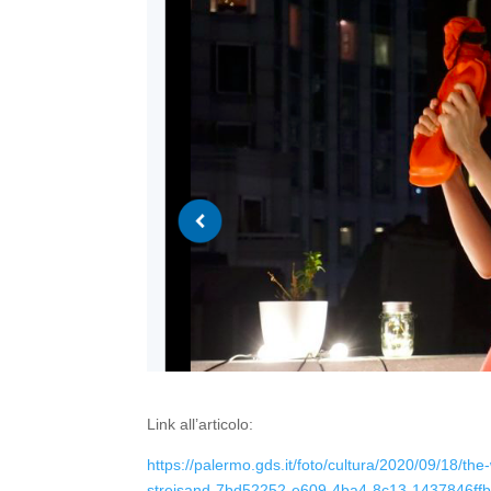
Link all’articolo:
https://palermo.gds.it/foto/cultura/2020/09/18/th
streisand-7bd52252-e609-4ba4-8c13-1437846ffb